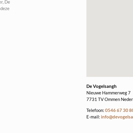
r, De
 deze
De Vogelsangh
Nieuwe Hammerweg 7
7731 TV
Ommen
Neder
Telefoon:
0546 67 30 8
E-mail:
info@devogelsa